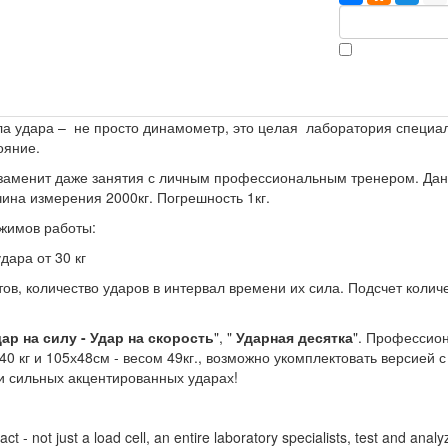
а удара – не просто динамометр, это целая лаборатория специа
ояние.
 заменит даже занятия с личным профессиональным тренером. Д
ина измерения 2000кг. Погрешность 1кг.
жимов работы:
ара от 30 кг
в, количество ударов в интервал времени их сила. Подсчет количест
ар на силу - Удар на скорость
", "
Ударная десятка
". Профессио
0 кг и 105х48см - весом 49кг., возможно укомплектовать версией с
и сильных акцентированных ударах!
ct - not just a load cell, an entire laboratory specialists, test and an