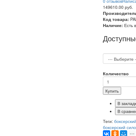
0 отзывов
Написа
149610.00 руб.
Производител
Код товара:
PA
Наличие:
Есть 
Доступны
Количество
Купить
В заклад
В сравне
Теги:
боксерски
боксерский сил