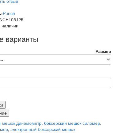
ть отзыв
ь:
Punch
NCH105125
в наличии
е варианты
Размер
ки
ние
й мешок динамометр
,
боксерский мешок силомер
,
омер
,
электронный боксерский мешок