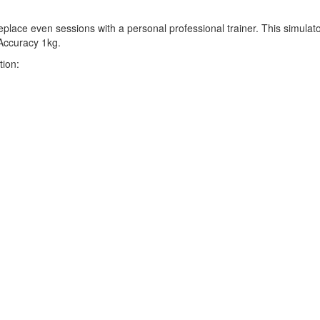
eplace even sessions with a personal professional trainer. This simulator
Accuracy 1kg.
ion: