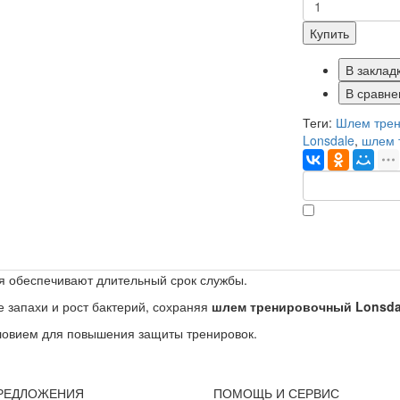
Купить
В заклад
В сравне
Теги:
Шлем трен
Lonsdale
,
шлем 
ия обеспечивают длительный срок службы.
 запахи и рост бактерий, сохраняя
шлем
тренировочный Lonsdal
словием для повышения защиты тренировок.
РЕДЛОЖЕНИЯ
ПОМОЩЬ И СЕРВИС