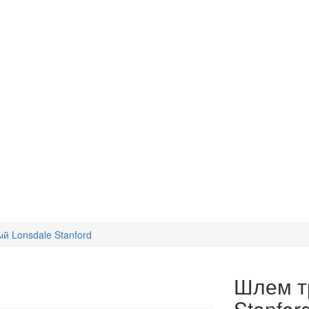
й Lonsdale Stanford
Шлем т
Stanfor