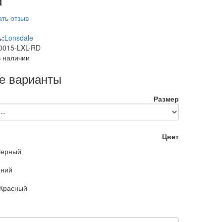
ть отзыв
ь:
Lonsdale
0015-LXL-RD
в наличии
е варианты
Размер
Цвет
Черный
ний
Красный