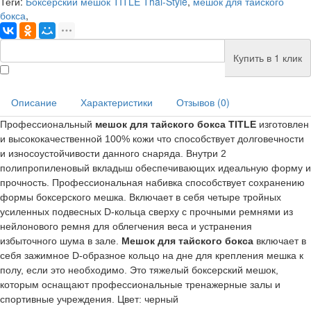
Теги:
Боксерский мешок TITLE Thai-Style
,
мешок для тайского
бокса
,
Купить в 1 клик
Описание
Характеристики
Отзывов (0)
Профессиональный
мешок для тайского бокса TITLE
изготовлен
и высококачественной 100% кожи что способствует долговечности
и износоустойчивости данного снаряда.
Внутри 2
полипропиленовый вкладыш обеспечивающих идеальную форму и
прочность.
Профессиональная набивка способствует сохранению
формы боксерского мешка.
Включает в себя четыре тройных
усиленных подвесных D-кольца сверху с прочными ремнями из
нейлонового ремня для облегчения веса и устранения
избыточного шума в зале.
Мешок для тайского бокса
включает в
себя зажимное D-образное кольцо на дне для крепления мешка к
полу, если это необходимо
. Это тяжелый боксерский мешок,
которым оснащают профессиональные тренажерные залы и
спортивные учреждения. Цвет: черный