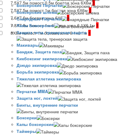
7.5Х7.5м помост 0.5м боевая зона 6Х6м
1
Боксерские Перчатки
7.5Х7.5м помост 1м боевая зона 6Х6м
1
Боксерские шлема
7.6Х7.6м боевая зона 6Х6м
1
Снарядные Перчатки
7.8Х7.8м помост 1м боевая зона 6.1Х6.1м
1
Лапы Боксерские
Защита тела, тренерская защита
8Х8м помост 1м боевая зона 6.1х6.1м
1
Макивары
Бандаж, Защита паха
Кикбоксинг экипировка
Дзюдо экипировка
Борьба экипировка
Тяжелая атлетика экипировка
Перчатки MMA
Защита ног, локтей
Бинты, внутренние перчатки
Боксерки
Капы боксерские
Таймеры