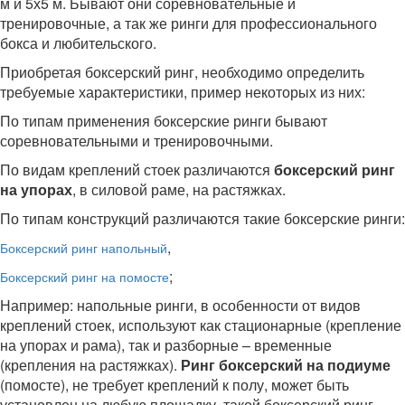
м и 5х5 м. Бывают они соревновательные и
тренировочные, а так же ринги для профессионального
бокса и любительского.
Приобретая боксерский ринг, необходимо определить
требуемые характеристики, пример некоторых из них:
По типам применения боксерские ринги бывают
соревновательными и тренировочными.
По видам креплений стоек различаются
боксерский ринг
на упорах
, в силовой раме, на растяжках.
По типам конструкций различаются такие боксерские ринги:
,
Боксерский ринг напольный
;
Боксерский ринг на помосте
Например: напольные ринги, в особенности от видов
креплений стоек, используют как стационарные (крепление
на упорах и рама), так и разборные – временные
(крепления на растяжках).
Ринг боксерский на подиуме
(помосте), не требует креплений к полу, может быть
установлен на любую площадку, такой боксерский ринг