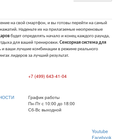
ение на свой смартфон, и вы готовы перейти на самый
нажатий. Наденьте их на прилагаемые неопреновые
даров
будет определять начало и конец каждого раунда,
 отдыха для вашей тренировки.
Сенсорная система для
ть и ваши лучшие комбинации в режиме реального
нгах лидеров за лучший результат.
+7 (499) 643-41-04
E-mail: info@box-plus.com
НОСТИ
График работы
Пн-Пт с 10:00 до 18:00
Сб-Вс выходной
Youtube
Facebook