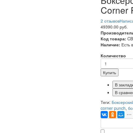
Боксерс
Corner
2 отзывов
Написа
49390.00 руб.
Производител
Код товара:
CB
Наличие:
Есть 
Количество
Купить
В заклад
В сравне
Теги:
Боксерский
corner punch
,
бо