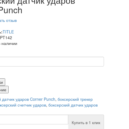
кий датчик ударов
 Punch
ть отзыв
ь:
TITLE
PT142
в наличии
ки
ние
 датчик ударов Corner Punch
,
боксерский трекер
ксерский счетчик ударов
,
боксерский датчик ударов
Купить в 1 клик