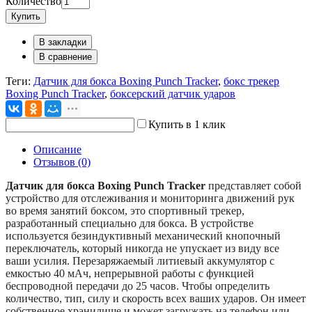
Количество
Купить
В закладки
В сравнение
Теги:
Датчик для бокса Boxing Punch Tracker
,
бокс трекер
Boxing Punch Tracker
,
боксерский датчик ударов
Купить в 1 клик
Описание
Отзывов (0)
Датчик для бокса Boxing Punch Tracker
представляет собой
устройство для отслеживания и мониторинга движений рук
во время занятий боксом, это спортивный трекер,
разработанный специально для бокса. В устройстве
используется безиндуктивный механический кнопочный
переключатель, который никогда не упускает из виду все
ваши усилия. Перезаряжаемый литиевый аккумулятор с
емкостью 40 мАч, непрерывной работы с функцией
беспроводной передачи до 25 часов. Чтобы определить
количество, тип, силу и скорость всех ваших ударов. Он имеет
собственное хранилище и может загружать на телефон или