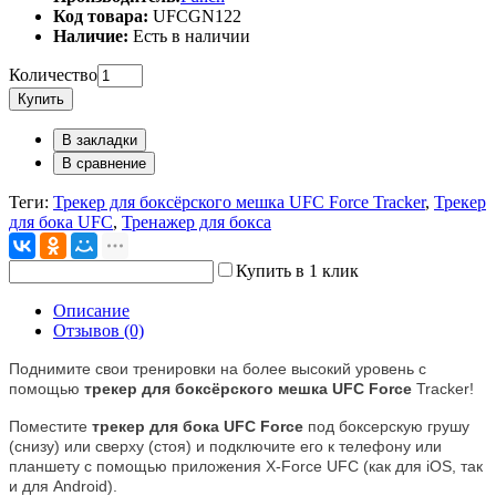
Код товара:
UFCGN122
Наличие:
Есть в наличии
Количество
Купить
В закладки
В сравнение
Теги:
Трекер для боксёрского мешка UFC Force Tracker
,
Трекер
для бока UFC
,
Тренажер для бокса
Купить в 1 клик
Описание
Отзывов (0)
Поднимите свои тренировки на более высокий уровень с
помощью
трекер для боксёрского мешка UFC Force
Tracker!
Поместите
трекер для бока UFC Force
под боксерскую грушу
(снизу) или сверху (стоя) и подключите его к телефону или
планшету с помощью приложения X-Force UFC (как для iOS, так
и для Android).