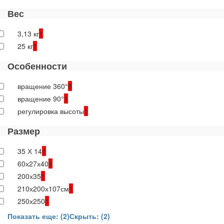
Вес
3,13 кг
1
25 кг
1
Особенности
вращение 360°
8
вращение 90°
1
регулировка высоты
1
Размер
35 Х 14
1
60х27х40
1
200х35
1
210х200х107см
1
250х250
1
Показать еще: (2)
Скрыть: (2)