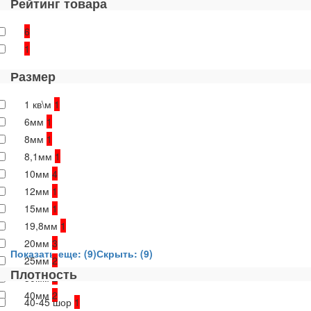
Рейтинг товара
6
1
Размер
1 кв\м
1
6мм
1
8мм
1
8,1мм
1
10мм
4
12мм
1
15мм
1
19,8мм
1
20мм
3
Показать еще: (9)
Скрыть: (9)
25мм
2
Плотность
30мм
2
40мм
2
40-45 шор
1