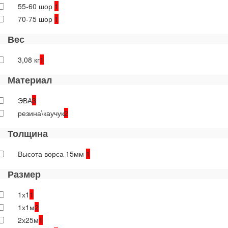
55-60 шор
1
70-75 шор
1
Вес
3,08 кг
1
Материал
ЭВА
3
резина\каучук
2
Толщина
Высота ворса 15мм
1
Размер
1х1
1
1х1м
2
2х25м
1