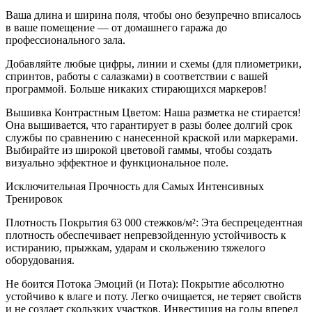
Ваша длина и ширина поля, чтобы оно безупречно вписалось
в ваше помещение — от домашнего гаража до
профессионального зала.
Добавляйте любые цифры, линии и схемы (для плиометрики,
спринтов, работы с салазками) в соответствии с вашей
программой. Больше никаких стирающихся маркеров!
Вышивка Контрастным Цветом: Наша разметка не стирается!
Она вышивается, что гарантирует в разы более долгий срок
службы по сравнению с нанесенной краской или маркерами.
Выбирайте из широкой цветовой гаммы, чтобы создать
визуально эффектное и функциональное поле.
Исключительная Прочность для Самых Интенсивных
Тренировок
Плотность Покрытия 63 000 стежков/м²: Эта беспрецедентная
плотность обеспечивает непревзойденную устойчивость к
истиранию, прыжкам, ударам и скольжению тяжелого
оборудования.
Не боится Потока Эмоций (и Пота): Покрытие абсолютно
устойчиво к влаге и поту. Легко очищается, не теряет свойств
и не создает скользких участков. Инвестиция на годы вперед