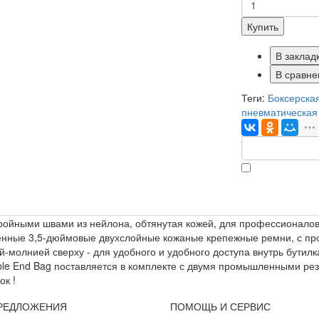
Купить
В заклад
В сравне
Теги:
Боксерская
пневматическая
ройными швами из нейлона, обтянутая кожей, для профессионалов
ненные 3,5-дюймовые двухслойные кожаные крепежные ремни, с пр
ой-молнией сверху - для удобного и удобного доступа внутрь бутил
le End Bag поставляется в комплекте с двумя промышленными ре
ок !
РЕДЛОЖЕНИЯ
ПОМОЩЬ И СЕРВИС