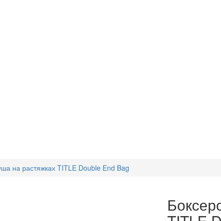
уша на растяжках TITLE Double End Bag
Боксерс
TITLE D