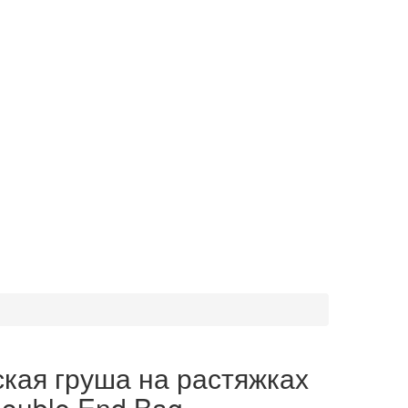
кая груша на растяжках
ouble End Bag