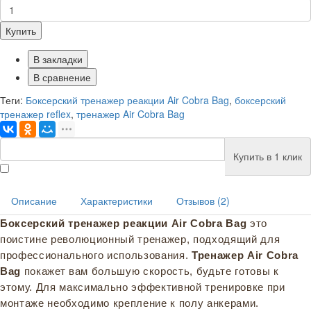
Купить
В закладки
В сравнение
Теги:
Боксерский тренажер реакции Air Cobra Bag
,
боксерский
тренажер reflex
,
тренажер Air Cobra Bag
Купить в 1 клик
Описание
Характеристики
Отзывов (2)
Боксерский тренажер реакции
Air
C
obra
Bag
это
поистине революционный тренажер, подходящий для
профессионального использования.
Тренажер
Air
C
obra
Bag
покажет вам большую скорость, будьте готовы к
этому. Для максимально эффективной тренировке при
монтаже необходимо крепление к полу анкерами.