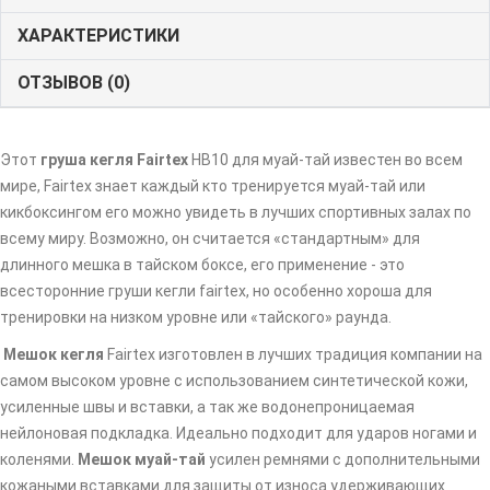
ХАРАКТЕРИСТИКИ
ОТЗЫВОВ (0)
Этот
груша кегля Fairtex
HB10 для муай-тай известен во всем
мире, Fairtex знает каждый кто тренируется муай-тай или
кикбоксингом его можно увидеть в лучших спортивных залах по
всему миру. Возможно, он считается «стандартным» для
длинного мешка в тайском боксе, его применение - это
всесторонние груши кегли fairtex, но особенно хороша для
тренировки на низком уровне или «тайского» раунда.
Мешок кегля
Fairtex изготовлен в лучших традиция компании на
самом высоком уровне с использованием синтетической кожи,
усиленные швы и вставки, а так же водонепроницаемая
нейлоновая подкладка. Идеально подходит для ударов ногами и
коленями.
Мешок муай-тай
усилен ремнями с дополнительными
кожаными вставками для защиты от износа удерживающих