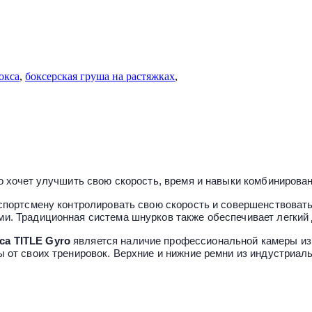
окса
,
боксерская груша на растяжках
,
то хочет улучшить свою скорость, время и навыки комбинирова
 спортсмену контролировать свою скорость и совершенствоват
и. Традиционная система шнурков также обеспечивает легкий 
са TITLE Gyro
является наличие профессиональной камеры из 
ы от своих тренировок. Верхние и нижние ремни из индустриа