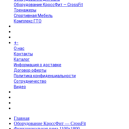
Оборудование КроссФит — CrossFit
Тренажеры
Спортивная Мебель
Комплекс ГТО
БРЕНДЫ
+
-
ИНФОРМАЦИЯ
O нас
Контакты
Каталог
Информация о доставке
Договор оферты
Политика конфиденциальности
Сотрудничество
Видео
НОВОСТИ
АКЦИИ
Главная
Оборудование КроссФит — CrossFit
Функциональная рама 1100х1800