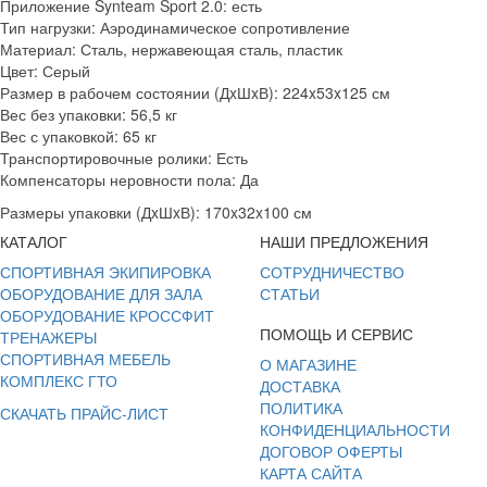
Приложение Synteam Sport 2.0:
есть
Тип нагрузки:
Аэродинамическое сопротивление
Материал:
Сталь, нержавеющая сталь, пластик
Цвет:
Серый
Размер в рабочем состоянии (ДxШxВ):
224x53x125 см
Вес без упаковки:
56,5 кг
Вес с упаковкой:
65 кг
Транспортировочные ролики:
Есть
Компенсаторы неровности пола:
Да
Размеры упаковки (ДxШxВ):
170x32x100 см
КАТАЛОГ
НАШИ ПРЕДЛОЖЕНИЯ
СПОРТИВНАЯ ЭКИПИРОВКА
СОТРУДНИЧЕСТВО
ОБОРУДОВАНИЕ ДЛЯ ЗАЛА
СТАТЬИ
ОБОРУДОВАНИЕ КРОССФИТ
ПОМОЩЬ И СЕРВИС
ТРЕНАЖЕРЫ
СПОРТИВНАЯ МЕБЕЛЬ
О МАГАЗИНЕ
КОМПЛЕКС ГТО
ДОСТАВКА
ПОЛИТИКА
СКАЧАТЬ ПРАЙС-ЛИСТ
КОНФИДЕНЦИАЛЬНОСТИ
ДОГОВОР ОФЕРТЫ
КАРТА САЙТА