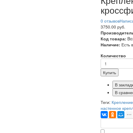
Крепле
кроссф
0 отзывов
Написа
3750.00 руб.
Производител
Код товара:
Bo
Наличие:
Есть 
Количество
Купить
В заклад
В сравне
Теги:
Крепление
настенное креп