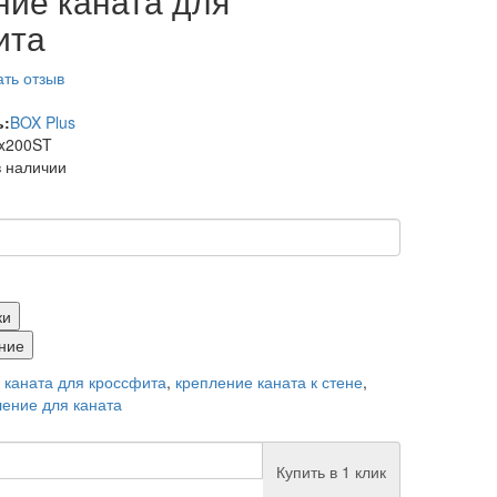
ние каната для
ита
ть отзыв
ь:
BOX Plus
x200ST
в наличии
ки
ние
 каната для кроссфита
,
крепление каната к стене
,
ление для каната
Купить в 1 клик