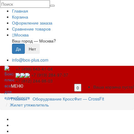
Главная
Корзина
Оформление заказа
Сравнение товаров
Москва
Ваш город —
Москва
?
info@box-plus.com
+7 (499) 643-41-04
+7 (919) 284-97-37
+7 (812) 244-98-03
МЕНЮ
Ваша корзина пуста!
0
Главная
Оборудование КроссФит — CrossFit
Жилет утяжелитель