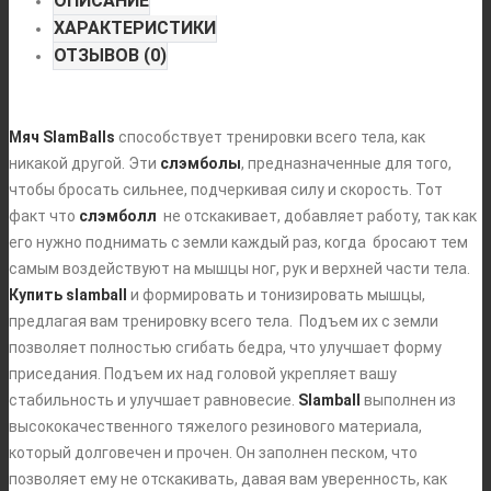
ОПИСАНИЕ
ХАРАКТЕРИСТИКИ
ОТЗЫВОВ (0)
Мяч SlamBalls
способствует тренировки всего тела, как
никакой другой. Эти
слэмболы
, предназначенные для того,
чтобы бросать сильнее, подчеркивая силу и скорость. Тот
факт что
слэмболл
не отскакивает, добавляет работу, так как
его нужно поднимать с земли каждый раз, когда бросают тем
самым воздействуют на мышцы ног, рук и верхней части тела.
Купить slamball
и формировать и тонизировать мышцы,
предлагая вам тренировку всего тела. Подъем их с земли
позволяет полностью сгибать бедра, что улучшает форму
приседания. Подъем их над головой укрепляет вашу
стабильность и улучшает равновесие.
Slamball
выполнен из
высококачественного тяжелого резинового материала,
который долговечен и прочен. Он заполнен песком, что
позволяет ему не отскакивать, давая вам уверенность, как