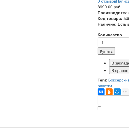
0 отзывов
Написа
8990.00 руб.
Производител
Код товара:
ad
Наличие:
Есть 
Количество
Купить
В заклад
В сравне
Теги:
Боксерские
ракетки