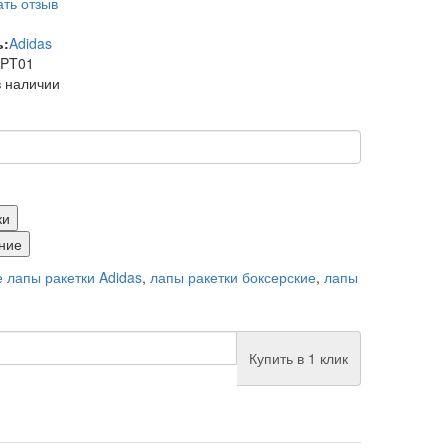
ть отзыв
ь:
Adidas
iPT01
в наличии
ки
ние
 лапы ракетки Adidas
,
лапы ракетки боксерские
,
лапы
Купить в 1 клик