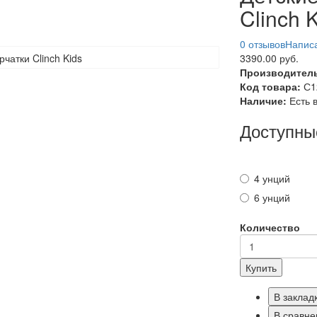
Clinch 
0 отзывов
Написа
3390.00 руб.
Производител
Код товара:
С1
Наличие:
Есть 
Доступны
4 унций
6 унций
Количество
Купить
В заклад
В сравне