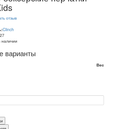
Kids
ть отзыв
ь:
Clinch
27
в наличии
е варианты
Вес
ки
ние