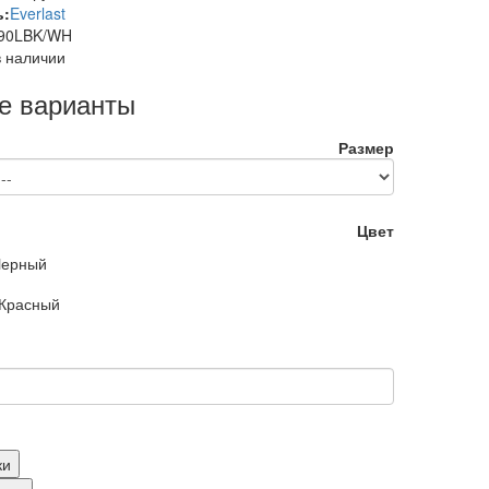
ь:
Everlast
90LBK/WH
в наличии
е варианты
Размер
Цвет
Черный
Красный
ки