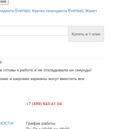
ние
унданта Everlast
,
Куртка секунданта Everlast
,
Жакет
Купить в 1 клик
у.
 готовы к работе и не откладывали ни секунды!
кие и широкие карманы могут вместить все
+7 (499) 643-41-04
E-mail: info@box-plus.com
НОСТИ
График работы
Пн-Пт с 10:00 до 18:00