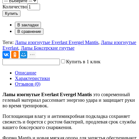
Количество
Купить
В закладки
В сравнение
Теги:
Лапы изогнутые Everlast Evergel Mantis
,
Лапы изогнутые
Everlast
,
Лапы Боксерские гнутые
Купить в 1 клик
Описание
Характеристики
Отзывов (0)
Лапы изогнутые Everlast Evergel Mantis
это современный
гелевый материал рассеивает энергию удара и защищает руки
во время тренировок.
Поглощающая влагу и антимикробная подкладка сохраняет
свежесть и борется с ростом бактерий, продлевая срок службы
вашего боксерского снаряжения.
Форма Mantis и новая мягкая опора для запястья обеспечивают