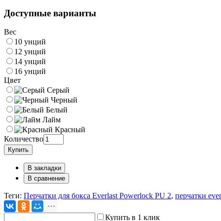
Доступные варианты
Вес
10 унций
12 унций
14 унций
16 унций
Цвет
Серый
Черный
Белый
Лайм
Красный
Количество
Купить
В закладки
В сравнение
Теги:
Перчатки для бокса Everlast Powerlock PU 2
,
перчатки ever
Купить в 1 клик