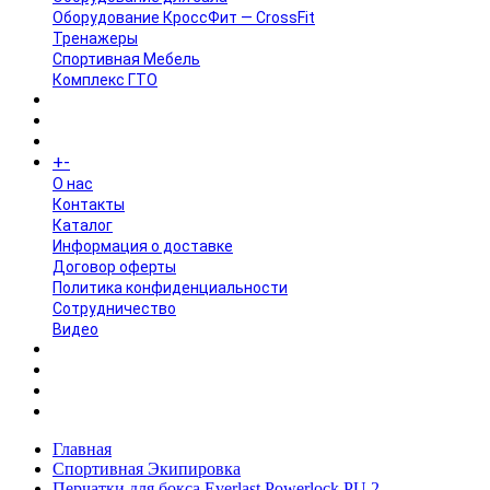
Оборудование КроссФит — CrossFit
Тренажеры
Спортивная Мебель
Комплекс ГТО
БРЕНДЫ
+
-
ИНФОРМАЦИЯ
O нас
Контакты
Каталог
Информация о доставке
Договор оферты
Политика конфиденциальности
Сотрудничество
Видео
НОВОСТИ
АКЦИИ
Главная
Спортивная Экипировка
Перчатки для бокса Everlast Powerlock PU 2