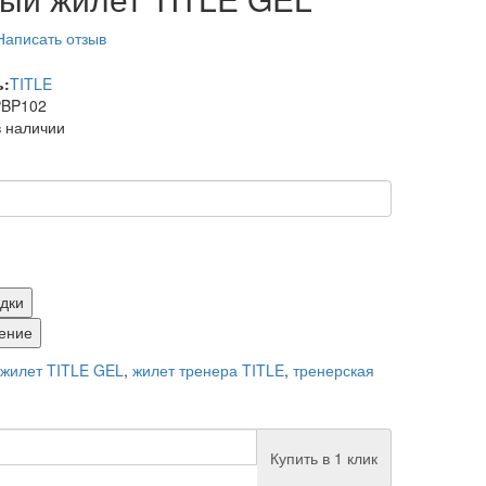
Написать отзыв
ь:
TITLE
BP102
в наличии
адки
ение
жилет TITLE GEL
,
жилет тренера TITLE
,
тренерская
Купить в 1 клик