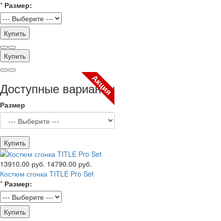
*
Размер:
Купить
Купить
Акция
Доступные варианты
Размер
Купить
13910.00 руб.
14790.00 руб.
Костюм сгонка TITLE Pro Set
*
Размер:
Купить