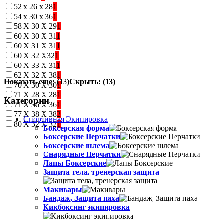
52 х 26 x 28
1
54 х 30 x 36
1
58 Х 30 Х 29
1
60 Х 30 Х 31
1
60 Х 31 Х 31
1
60 Х 32 Х32
1
60 Х 33 Х 31
1
62 Х 32 Х 38
1
Показать еще: (13)
Скрыть: (13)
70 Х 30 Х 30
1
71 Х 28 Х 28
1
Категории
71 Х 36 Х 36
1
77 Х 38 Х 38
2
Спортивная Экипировка
80 Х 32 Х 32
1
Боксерская форма
Боксерские Перчатки
Боксерские шлема
Снарядные Перчатки
Лапы Боксерские
Защита тела, тренерская защита
Макивары
Бандаж, Защита паха
Кикбоксинг экипировка