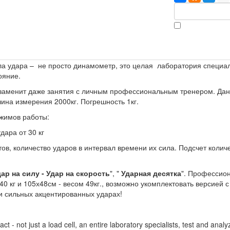
а удара – не просто динамометр, это целая лаборатория специа
ояние.
 заменит даже занятия с личным профессиональным тренером. Д
ина измерения 2000кг. Погрешность 1кг.
жимов работы:
ара от 30 кг
в, количество ударов в интервал времени их сила. Подсчет количест
ар на силу - Удар на скорость
", "
Ударная десятка
". Профессио
0 кг и 105х48см - весом 49кг., возможно укомплектовать версией с
и сильных акцентированных ударах!
ct - not just a load cell, an entire laboratory specialists, test and an