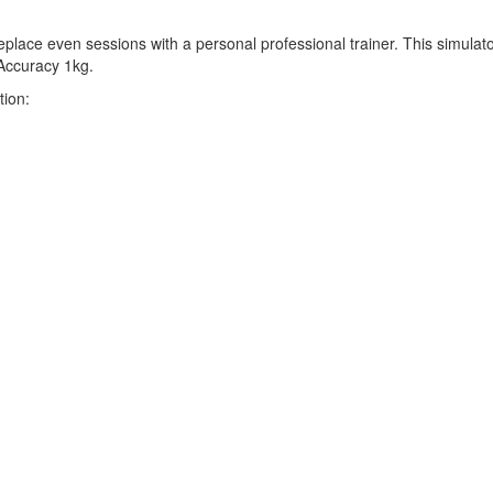
eplace even sessions with a personal professional trainer. This simulator
Accuracy 1kg.
ion: