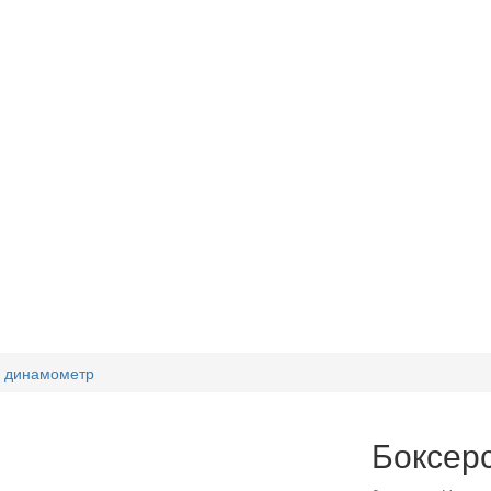
к динамометр
Боксер