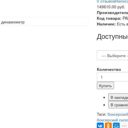
0 отзывов
Написа
149610.00 руб.
Производител
Код товара:
PA
Наличие:
Есть 
Доступны
Количество
Купить
В заклад
В сравне
Теги:
боксерски
боксерский сил