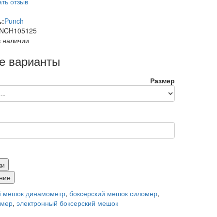
ть отзыв
ь:
Punch
NCH105125
в наличии
е варианты
Размер
ки
ние
й мешок динамометр
,
боксерский мешок силомер
,
омер
,
электронный боксерский мешок