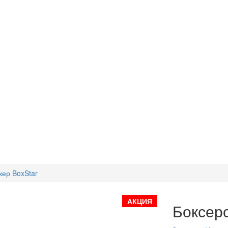
жер BoxStar
АКЦИЯ
Боксерс