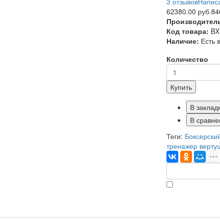
3 отзывов
Написа
62380.00 руб.
84
Производител
Код товара:
BX
Наличие:
Есть 
Количество
Купить
В заклад
В сравне
Теги:
Боксерски
тренажер верту