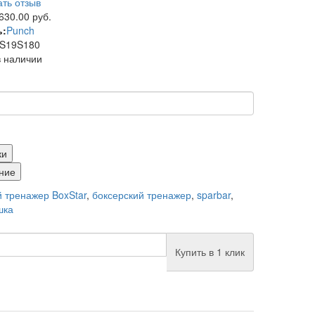
ть отзыв
630.00 руб.
ь:
Punch
S19S180
в наличии
ки
ние
й тренажер BoxStar
,
боксерский тренажер
,
sparbar
,
шка
Купить в 1 клик