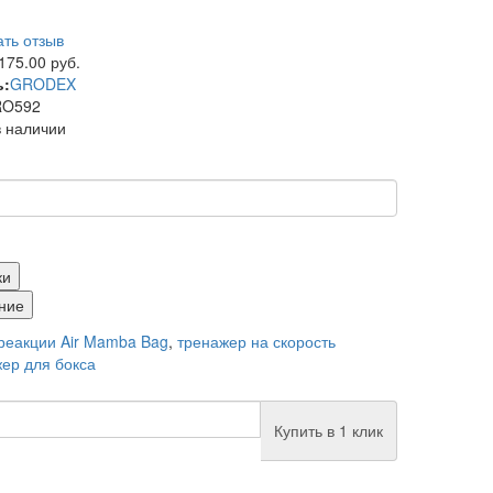
ть отзыв
175.00 руб.
ь:
GRODEX
O592
в наличии
ки
ние
реакции Air Mamba Bag
,
тренажер на скорость
ер для бокса
Купить в 1 клик