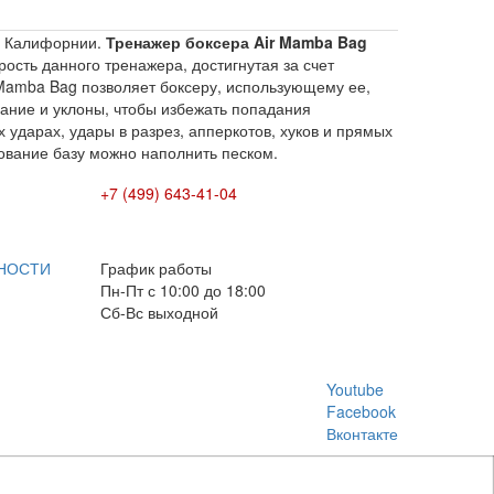
 в Калифорнии.
Тренажер боксера Air Mamba Bag
ость данного тренажера, достигнутая за счет
 Mamba Bag позволяет боксеру, использующему ее,
вание и уклоны, чтобы избежать попадания
 ударах, удары в разрез, апперкотов, хуков и прямых
нование базу можно наполнить песком.
+7 (499) 643-41-04
E-mail: info@box-plus.com
НОСТИ
График работы
Пн-Пт с 10:00 до 18:00
Сб-Вс выходной
Youtube
Facebook
Вконтакте