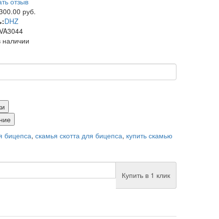
ть отзыв
300.00 руб.
ь:
DHZ
VA3044
в наличии
ки
ние
я бицепса
,
скамья скотта для бицепса
,
купить скамью
Купить в 1 клик