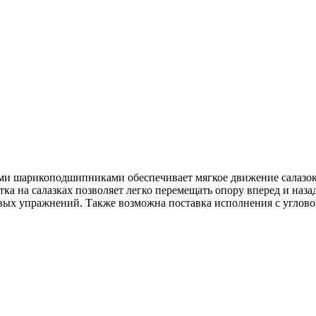
и шарикоподшипниками обеспечивает мягкое движение салазок о
тка на салазках позволяет легко перемещать опору вперед и на
вых упражнений. Также возможна поставка исполнения с углово