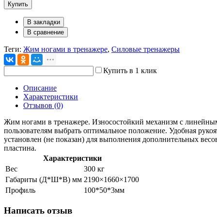
Купить
В закладки
В сравнение
Теги:
Жим ногами в тренажере
,
Силовые тренажеры
Купить в 1 клик
Описание
Характеристики
Отзывов (0)
Жим ногами в тренажере. Износостойкий механизм с линейным
пользователям выбрать оптимальное положение. Удобная рукоя
установлен (не показан) для выполнения дополнительных весо
пластина.
Характеристики
Вес
300 кг
Габариты (Д*Ш*В) мм
2190×1660×1700
Профиль
100*50*3мм
Написать отзыв