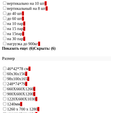
вертикально на 10 шт
1
вертикальный на 8 шт
1
до 40 шт
1
до 60 шт
1
на 10 пар
3
на 15 пар
2
на 15пар
1
на 30 пар
1
нагрузка до 900кг
1
Показать еще: (6)
Скрыть: (6)
Размер
46*42*78 см
1
60х36x156
1
98х100х165
1
248*74*79
1
660Х660Х1260
1
900Х600Х1200
1
1220Х600Х1030
1
1240мм
1
1260 х 700 х 1280
1