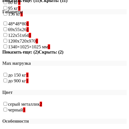
Показать еще: (11)
Скрыть: (11)
80 кг
1
95 кг
1
Габариты
156 кг
1
48*48*80
1
69х55х26
1
122х51х64
1
1200х720х970
1
1340×1025×1025 мм
1
Показать еще: (2)
Скрыть: (2)
Max нагрузка
до 150 кг
1
до 900 кг
1
Цвет
серый металлик
2
черный
1
Особенности