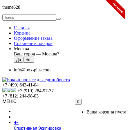
Акция
Акция
Акция
Акция
Акция
Акция
Акция
Акция
Акция
Акция
theme628
Главная
Корзина
Оформление заказа
Сравнение товаров
Москва
Ваш город —
Москва
?
info@box-plus.com
+7 (499) 643-41-04
+7 (919) 284-97-37
+7 (812) 244-98-03
МЕНЮ
0
ГЛАВНАЯ
Ваша корзина пуста!
+
-
КАТАЛОГ
Спортивная Экипировка