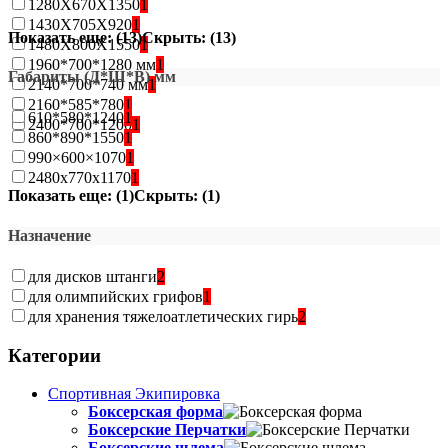
1280Х670Х1350
1
1430Х705Х920
1
Показать еще: (13)
Скрыть: (13)
1480Х800Х1550
1
1960*700*1280 мм
1
Габариты (Д*Ш*В) мм
2140*700*740 мм
1
2160*585*780
1
610*580*1240
1
2400*700*1200
1
860*890*1550
1
990×600×1070
1
2480х770x1170
1
Показать еще: (1)
Скрыть: (1)
Назначение
для дисков штанги
2
для олимпийских грифов
1
для хранения тяжелоатлетических гирь
2
Категории
Спортивная Экипировка
Боксерская форма
Боксерские Перчатки
Боксерские шлема