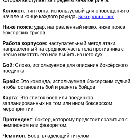
которая выступает за пределы канатов ринга.
Колокол
: тип гонга, используемый для оповещения о
начале и конце каждого раунда.
Боксерский гонг
Ниже пояса
: удар, направленный низко, ниже пояса
боксерских трусов
Работа корпусом
: наступательный метод атаки,
направленный на среднюю часть тела противника с
целью измотать его или выбить из него дух.
Бой
: Слово, используемое для описания боксёрского
поединка.
Брейк
: Это команда, используемая боксерским судьей,
чтобы остановить бой и разнять бойцов.
Карта
: Это список боев или поединков,
запланированных на том или ином боксерском
мероприятии.
Претендент
: боксер, которому предстоит сразиться с
чемпионом или фаворитом.
Чемпион
: Боец, владеющий титулом.