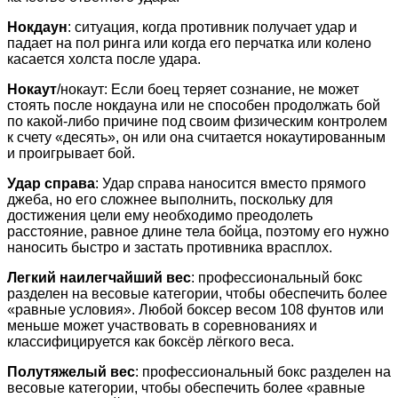
Нокдаун
: ситуация, когда противник получает удар и
падает на пол ринга или когда его перчатка или колено
касается холста после удара.
Нокаут
/нокаут: Если боец ​​теряет сознание, не может
стоять после нокдауна или не способен продолжать бой
по какой-либо причине под своим физическим контролем
к счету «десять», он или она считается нокаутированным
и проигрывает бой.
Удар справа
: Удар справа наносится вместо прямого
джеба, но его сложнее выполнить, поскольку для
достижения цели ему необходимо преодолеть
расстояние, равное длине тела бойца, поэтому его нужно
наносить быстро и застать противника врасплох.
Легкий наилегчайший вес
: профессиональный бокс
разделен на весовые категории, чтобы обеспечить более
«равные условия». Любой боксер весом 108 фунтов или
меньше может участвовать в соревнованиях и
классифицируется как боксёр лёгкого веса.
Полутяжелый вес
: профессиональный бокс разделен на
весовые категории, чтобы обеспечить более «равные