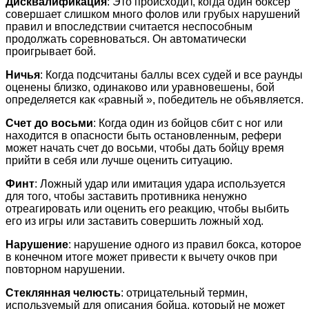
Дисквалификация
: Это происходит, когда один боксер
совершает слишком много фолов или грубых нарушений
правил и впоследствии считается неспособным
продолжать соревноваться. Он автоматически
проигрывает бой.
Ничья
: Когда подсчитаны баллы всех судей и все раунды
оценены близко, одинаково или уравновешены, бой
определяется как «равный », победитель не объявляется.
Счет до восьми
: Когда один из бойцов сбит с ног или
находится в опасности быть остановленным, рефери
может начать счет до восьми, чтобы дать бойцу время
прийти в себя или лучше оценить ситуацию.
Финт
: Ложный удар или имитация удара используется
для того, чтобы заставить противника ненужно
отреагировать или оценить его реакцию, чтобы выбить
его из игры или заставить совершить ложный ход.
Нарушение
: нарушение одного из правил бокса, которое
в конечном итоге может привести к вычету очков при
повторном нарушении.
Стеклянная челюсть
: отрицательный термин,
используемый для описания бойца, который не может