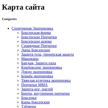
Карта сайта
Categories
Спортивная Экипировка
Боксерская форма
Боксерские Перчатки
Боксерские шлема
Снарядные Перчатки
Лапы Боксерские
Защита тела, тренерская защита
Макивары
Бандаж, Защита паха
Кикбоксинг экипировка
Дзюдо экипировка
Борьба экипировка
Тяжелая атлетика экипировка
Перчатки MMA
Защита ног, локтей
Бинты, внутренние перчатки
Боксерки
Капы боксерские
Таймеры