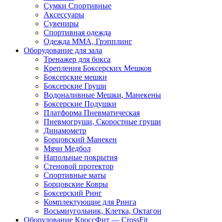
Сумки Спортивные
Аксессуары
Сувениры
Спортивная одежда
Одежда ММА, Грэпплинг
Оборудование для зала
Тренажер для бокса
Крепления Боксерских Мешков
Боксерские мешки
Боксерские Груши
Водоналивные Мешки, Манекены
Боксерские Подушки
Платформа Пневматическая
Пневмогруши, Скоростные груши
Динамометр
Борцовский Манекен
Мячи Медбол
Напольные покрытия
Стеновой протектор
Спортивные маты
Борцовские Ковры
Боксерский Ринг
Комплектующие для Ринга
Восьмиугольник, Клетка, Октагон
Оборудование КроссФит — CrossFit