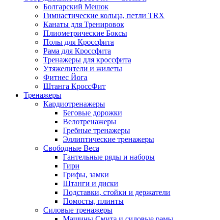
Болгарский Мешок
Гимнастические кольца, петли TRX
Канаты для Тренировок
Плиометрические Боксы
Полы для Кроссфита
Рама для Кроссфита
Тренажеры для кроссфита
Утяжелители и жилеты
Фитнес Йога
Штанга КроссФит
Тренажеры
Кардиотренажеры
Беговые дорожки
Велотренажеры
Гребные тренажеры
Эллиптические тренажеры
Свободные Веса
Гантельные ряды и наборы
Гири
Грифы, замки
Штанги и диски
Подставки, стойки и держатели
Помосты, плинты
Силовые тренажеры
Машины Смита и силовые рамы