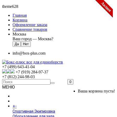
Акция
Акция
Акция
Акция
Акция
Акция
Акция
Акция
Акция
Акция
Акция
Акция
Акция
Акция
Акция
Акция
Акция
Акция
Акция
Акция
Акция
Акция
Акция
Акция
Акция
theme628
Главная
Корзина
Оформление заказа
Сравнение товаров
Москва
Ваш город —
Москва
?
info@box-plus.com
+7 (499) 643-41-04
+7 (919) 284-97-37
+7 (812) 244-98-03
0
МЕНЮ
Ваша корзина пуста!
ГЛАВНАЯ
+
-
КАТАЛОГ
Спортивная Экипировка
Оборудование для зала