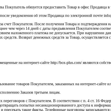
тва Покупатель обязуется предоставить Товар в офис Продавца в 
 после уведомления об этом Продавца по электронной почте inf
 за счет Покупателя. После получения Товара и подтверждения 
зднее чем через 14 дней с даты предъявления Покупателем соот
словием наложенного платежа не допускается. При нарушении да
 средств. Возврат денежных средств за Товар, осуществляется 
змещенные на интернет-сайте http://box-plus.com/ являются соб
льзование товаров Покупателем, заказанных на интернет-сайте ил
 исполнению Заказов третьим лицам.
ых переговоров с Покупателем. В соответствии с п. 4 ст. 16 Ф
едотвращать попытки несанкционированного доступа к информац
и пресекать такие факты. Телефонные разговоры записываются 