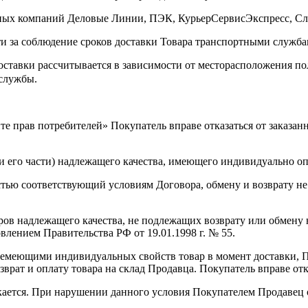
ртных компаний Деловые Линии, ПЭК, КурьерСервисЭкспресс, С
ти за соблюдение сроков доставки Товара транспортными служба
ставки рассчитывается в зависимости от месторасположения п
службы.
ащите прав потребителей» Покупатель вправе отказаться от заказа
или его части) надлежащего качества, имеющего индивидуально о
остью соответствующий условиям Договора, обмену и возврату не
аров надлежащего качества, не подлежащих возврату или обмену 
лением Правительства РФ от 19.01.1998 г. № 55.
с немеющими индивидуальных свойств товар в момент доставки, 
озврат и оплату товара на склад Продавца. Покупатель вправе отк
скается. При нарушении данного условия Покупателем Продавец