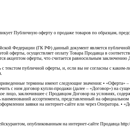
публикует Публичную оферту о продаже товаров по образцам, пр
ссийской Федерации (ГК РФ) данный документ является публично
той оферты, осуществляет оплату Товара Продавца в соответств
ется акцептом оферты, что считается равносильным заключению 
с текстом публичной оферты, и, если вы не согласны с каким-л
.
ижеприведенные термины имеют следующие значения: • «Оферта»
чить с ним договор купли-продажи (далее – «Договор») на суще
ое лицо, заключившее с Продавцом Договор на условиях, содерж
ь наименований ассортимента, представленный на официальном и
формлении заявки на интернет-сайте или через Оператора. • «Дос
ейскурантом, опубликованным на интернет-сайте Продавца http:/