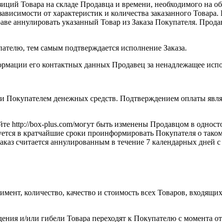
озиций Товара на складе Продавца и времени, необходимого на о
висимости от характеристик и количества заказанного Товара. В
раве аннулировать указанный Товар из Заказа Покупателя. Прода
упателю, тем самым подтверждается исполнение Заказа.
ормации его контактных данных Продавец за ненадлежащее испол
ачи Покупателем денежных средств. Подтверждением оплаты явля
йте http://box-plus.com/могут быть изменены Продавцом в однос
уется в кратчайшие сроки проинформировать Покупателя о тако
 Заказ считается аннулированным в течение 7 календарных дней 
имент, количество, качество и стоимость всех Товаров, входящих
ения и/или гибели Товара переходят к Покупателю с момента отг