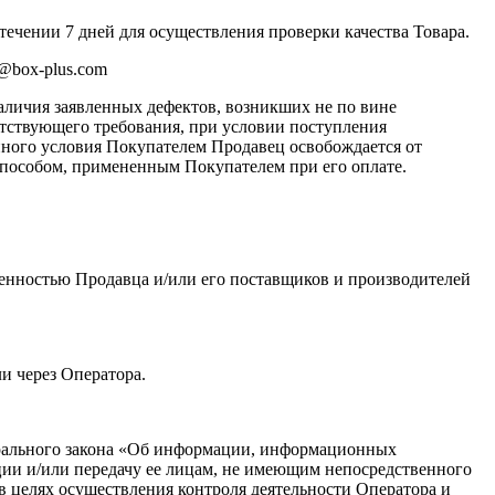
течении 7 дней для осуществления проверки качества Товара.
o@box-plus.com
наличия заявленных дефектов, возникших не по вине
ветствующего требования, при условии поступления
нного условия Покупателем Продавец освобождается от
способом, примененным Покупателем при его оплате.
ственностью Продавца и/или его поставщиков и производителей
и через Оператора.
едерального закона «Об информации, информационных
ии и/или передачу ее лицам, не имеющим непосредственного
в целях осуществления контроля деятельности Оператора и