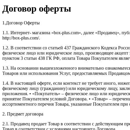
Договор оферты
1.Договор Оферты
1.1. Интернет- магазина «box-plus.com», далее «Продавец», 
http://box-plus.com/.
1.2. В соответствии со статьей 437 Гражданского Кодекса Ро
физическое лицо или юридическое лицо, производящее акцепт э
пунктом 3 статьи 438 ГК РФ, оплата Товара Покупателем явля
1.3. На основании вышеизложенного внимательно ознакомьтесь 
Товаров или использования Услуг, предоставляемых Продавцом
1.4. В настоящей оферте, если контекст не требует иного, н
физическому лицу (гражданину) или юридическому лицу, заклю
приложения. • «Покупатель» – физическое лицо или юридическ
принятие Покупателем условий Договора. • «Товар» – перечен
ассортиментного перечня Товара, указанные Покупателем при о
2. Предмет договора
2.1. Продавец продает Товар в соответствии с действующим пр
Товар в соответствии с условиями настоящего Договора.