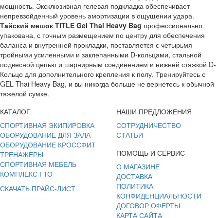
мощность. Эксклюзивная гелевая подкладка обеспечивает
непревзойденный уровень амортизации в ощущении удара.
Тайский мешок TITLE Gel Thai Heavy Bag
профессионально
упакована, с точным размещением по центру для обеспечения
баланса и внутренней прокладки, поставляется с четырьмя
тройными усиленными и заклепанными
D
-кольцами, стальной
подвесной цепью и шарнирным соединением и нижней стяжкой
D
-
Кольцо для дополнительного крепления к полу. Тренируйтесь с
GEL
Thai
Heavy
Bag
, и вы никогда больше не вернетесь к обычной
тяжелой сумке.
КАТАЛОГ
НАШИ ПРЕДЛОЖЕНИЯ
СПОРТИВНАЯ ЭКИПИРОВКА
СОТРУДНИЧЕСТВО
ОБОРУДОВАНИЕ ДЛЯ ЗАЛА
СТАТЬИ
ОБОРУДОВАНИЕ КРОССФИТ
ПОМОЩЬ И СЕРВИС
ТРЕНАЖЕРЫ
СПОРТИВНАЯ МЕБЕЛЬ
О МАГАЗИНЕ
КОМПЛЕКС ГТО
ДОСТАВКА
ПОЛИТИКА
СКАЧАТЬ ПРАЙС-ЛИСТ
КОНФИДЕНЦИАЛЬНОСТИ
ДОГОВОР ОФЕРТЫ
КАРТА САЙТА