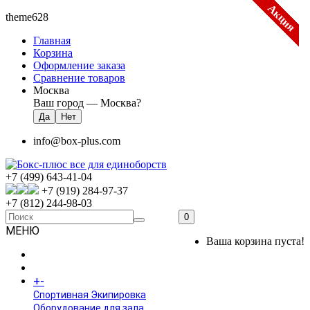
Акция
Акция
Акция
Акция
Акция
Акция
Акция
Акция
theme628
Главная
Корзина
Оформление заказа
Сравнение товаров
Москва
Ваш город —
Москва
?
info@box-plus.com
+7 (499) 643-41-04
+7 (919) 284-97-37
+7 (812) 244-98-03
0
МЕНЮ
Ваша корзина пуста!
ГЛАВНАЯ
+
-
КАТАЛОГ
Спортивная Экипировка
Оборудование для зала