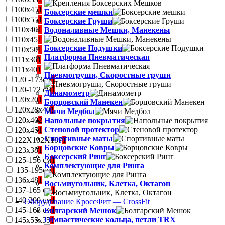
100х45
1
Боксерские мешки
100х55
1
Боксерские Груши
110х40
1
Водоналивные Мешки, Манекены
110х45
1
Боксерские Подушки
110х50
1
Платформа Пневматическая
111х36
1
111х40
1
Пневмогруши, Скоростные груши
120 -173см
1
120-172 см
1
Динамометр
120х20
1
Борцовский Манекен
120х28х40
1
Мячи Медбол
120х40
2
Напольные покрытия
Стеновой протектор
120х45
1
Спортивные маты
122Х102Х107
1
Борцовские Ковры
123х38
1
Боксерский Ринг
125-156 см
1
Комплектующие для Ринга
135-195см
1
136х48
1
Восьмиугольник, Клетка, Октагон
137-165 см
1
140-200 см
1
Оборудование КроссФит — CrossFit
145-168 см
1
Болгарский Мешок
Гимнастические кольца, петли TRX
145х55х35
1