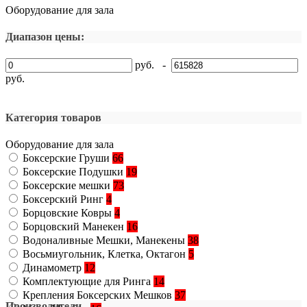
Оборудование для зала
Диапазон цены:
руб. -
руб.
Категория товаров
Оборудование для зала
Боксерские Груши
66
Боксерские Подушки
19
Боксерские мешки
73
Боксерский Ринг
4
Борцовские Ковры
4
Борцовский Манекен
16
Водоналивные Мешки, Манекены
38
Восьмиугольник, Клетка, Октагон
5
Динамометр
12
Комплектующие для Ринга
14
Крепления Боксерских Мешков
37
Производители