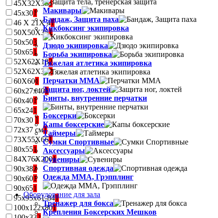
45Х32Х35
1
Макивары
45х30
1
Бандаж, Защита паха
46 Х 21Х 4
1
Кикбоксинг экипировка
50Х50Х35
1
50х50
3
Дзюдо экипировка
50х65
1
Борьба экипировка
52Х62Х18
2
Тяжелая атлетика экипировка
52Х62Х38
2
Перчатки MMA
60Х60
1
Защита ног, локтей
60х27х40
1
Бинты, внутренние перчатки
60х40
1
65х24
1
Боксерки
70х30
1
Капы боксерские
72х37 см
1
Таймеры
73Х55Х66
1
Сумки Спортивные
80х55
1
Аксессуары
84Х76Х200
1
Сувениры
Спортивная одежда
90х38
2
Одежда ММА, Грэпплинг
90х60
1
90х65
1
Оборудование для зала
95х95х61-84
1
Тренажер для бокса
100х122х80
1
Крепления Боксерских Мешков
100х33
2