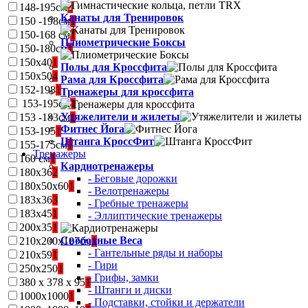
148-195см
1
Канаты для Тренировок
150 -198см
1
150-168 см
1
Плиометрические Боксы
150-180см
1
150х40
1
Полы для Кроссфита
150х50
4
Рама для Кроссфита
152-198
1
Тренажеры для кроссфита
153-195см
1
Утяжелители и жилеты
153 -183см
1
Фитнес Йога
153-195
1
Штанга КроссФит
155-175см
1
Тренажеры
160 см
1
Кардиотренажеры
180х36
2
- Беговые дорожки
180х50х60
1
- Велотренажеры
183х36
3
- Гребные тренажеры
183х45
1
- Эллиптические тренажеры
200х35
1
Свободные Веса
210х200х107см
1
- Гантельные ряды и наборы
210х59
1
- Гири
250х250
1
- Грифы, замки
380 x 378 x 95
1
- Штанги и диски
1000х1000
1
- Подставки, стойки и держатели