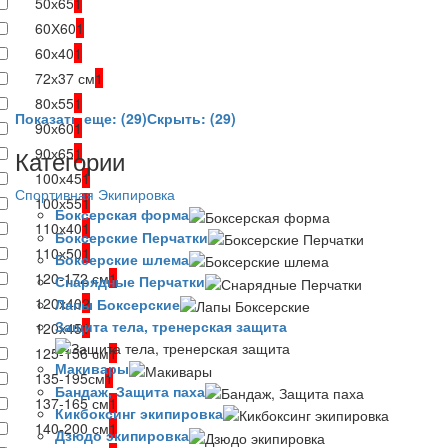
50х65
1
60Х60
1
60х40
1
72х37 см
1
80х55
1
Показать еще: (29)
Скрыть: (29)
90х60
1
Категории
90х65
1
100х45
1
Спортивная Экипировка
100х55
1
Боксерская форма
110х40
1
Боксерские Перчатки
110х50
1
Боксерские шлема
120-172 см
1
Снарядные Перчатки
120х40
2
Лапы Боксерские
Защита тела, тренерская защита
120х45
1
125-156 см
1
Макивары
135-195см
1
Бандаж, Защита паха
137-165 см
1
Кикбоксинг экипировка
140-200 см
1
Дзюдо экипировка