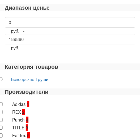
Диапазон цены:
руб. -
руб.
Категория товаров
Боксерские Груши
Производители
Adidas
1
RDX
2
Punch
4
TITLE
9
Fairtex
5