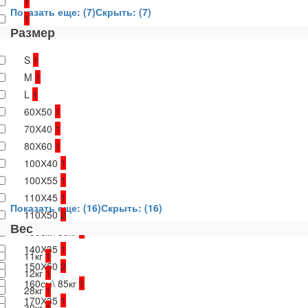
1
Показать еще: (7)
Скрыть: (7)
1
Размер
S
1
M
1
L
1
60Х50
1
70Х40
1
80Х60
1
100Х40
1
100Х55
1
110Х45
1
Показать еще: (16)
Скрыть: (16)
110Х50
2
Вес
130см\ 35кг
1
140Х35
1
11кг
1
150Х50
2
12кг
1
160см\ 85кг
1
28кг
1
170Х35
1
30кг
1