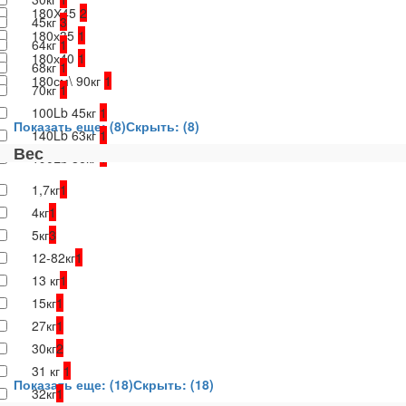
180Х45
2
45кг
3
180х35
1
64кг
1
180х40
1
68кг
1
180см\ 90кг
1
70кг
1
100Lb 45кг
1
Показать еще: (8)
Скрыть: (8)
140Lb 63кг
1
Вес
190Lb 86кг
1
1,7кг
1
4кг
1
5кг
3
12-82кг
1
13 кг
1
15кг
1
27кг
1
30кг
2
31 кг
1
Показать еще: (18)
Скрыть: (18)
32кг
1