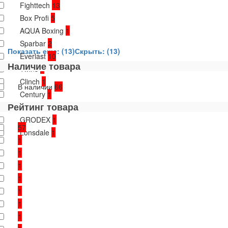
Fighttech
13
Box Profi
5
AQUA Boxing
1
Sparbar
2
Показать еще: (13)
Скрыть: (13)
Everlast
10
Наличие товара
Twins
1
Clinch
1
В наличии
66
Century
1
Рейтинг товара
GERMAN
4
GRODEX
1
57
Lonsdale
1
1
1
1
1
1
1
1