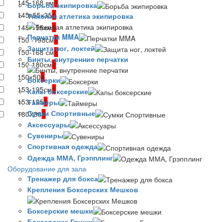
145-168 см
1
Борьба экипировка
145х55х35
1
Тяжелая атлетика экипировка
148-195см
1
Перчатки MMA
150 -198см
1
Защита ног, локтей
150-168 см
1
Бинты, внутренние перчатки
150-180см
1
150х50
4
Боксерки
153-195см
1
Капы боксерские
153-195
1
Таймеры
Сумки Спортивные
180Х36
1
Аксессуары
Сувениры
Спортивная одежда
Одежда ММА, Грэпплинг
Оборудование для зала
Тренажер для бокса
Крепления Боксерских Мешков
Боксерские мешки
Боксерские Груши