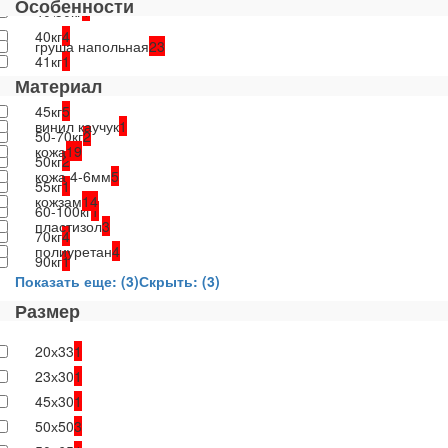
Особенности
40\50кг
1
40кг
4
груша напольная
23
41кг
1
Материал
45\68кг
1
45кг
5
винил каучук
1
50-70кг
2
кожа
19
50кг
2
кожа 4-6мм
5
55кг
1
кожзам
14
60-100кг
1
пластизол
3
70кг
4
полиуретан
4
90кг
1
Показать еще: (3)
Скрыть: (3)
Размер
20х33
1
23х30
1
45х30
1
50х50
3