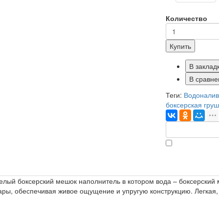
Количество
Купить
В заклад
В сравне
Теги:
Водоналивн
боксерская гру
желый боксерский мешок наполнитель в котором вода – боксерский 
, обеспечивая живое ощущение и упругую конструкцию. Легкая, 