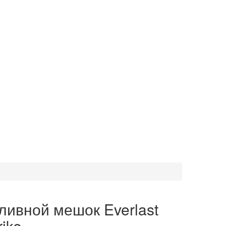
ливной мешок Everlast
rike