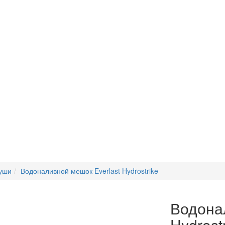
руши
Водоналивной мешок Everlast Hydrostrike
Водона
Hydrost