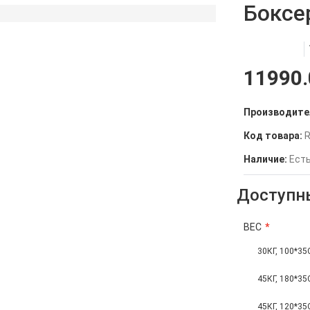
Боксе
11990.
Производите
Код товара:
R
Наличие:
Есть
Доступн
ВЕС
30КГ, 100*3
45КГ, 180*3
45КГ, 120*3