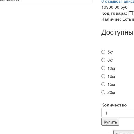
0 отзывов
Написа
10900.00 руб.
Код товара:
FT
Наличие:
Есть 
Доступны
5кг
8кг
10кг
12кг
15кг
20кг
Количество
Купить