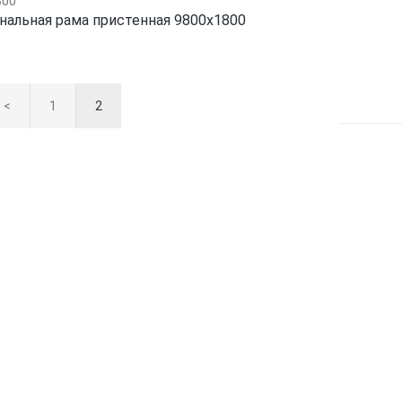
альная рама пристенная 9800х1800
<
1
2