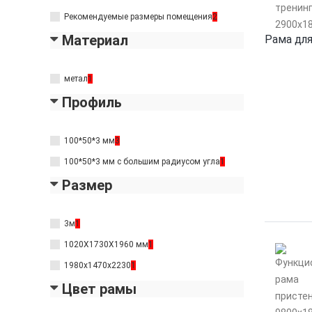
Рекомендуемые размеры помещения
2
Материал
Рама для
метал
1
Профиль
100*50*3 мм
3
100*50*3 мм с большим радиусом угла
1
Размер
3м
1
1020Х1730Х1960 мм
1
1980х1470x2230
1
Цвет рамы