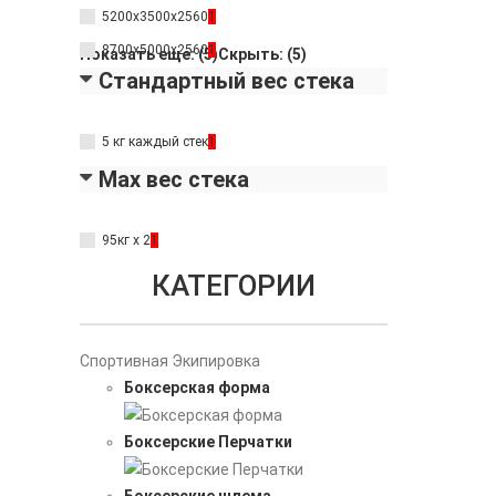
5200х3500х2560
1
8700х5000х2560
1
Показать еще: (5)
Скрыть: (5)
Стандартный вес стека
5 кг каждый стек
1
Max вес стека
95кг х 2
1
КАТЕГОРИИ
Спортивная Экипировка
Боксерская форма
Боксерские Перчатки