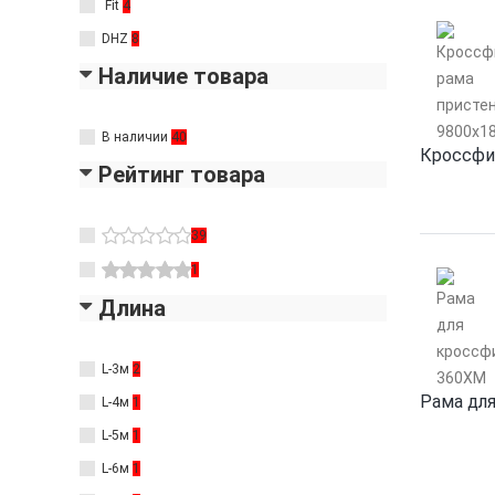
Fit
4
DHZ
8
Наличие товара
В наличии
40
Кроссфи
Рейтинг товара
39
1
Длина
L-3м
2
Рама дл
L-4м
1
L-5м
1
L-6м
1