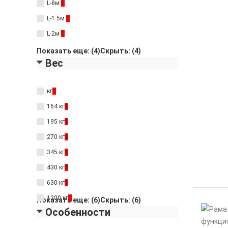
L-8м
1
L-1.5м
1
L-2м
1
Показать еще: (4)
Скрыть: (4)
Вес
кг
1
164 кг
1
195 кг
1
270 кг
1
345 кг
1
430 кг
1
630 кг
1
1200 кг
1
Показать еще: (6)
Скрыть: (6)
Особенности
1500 кг
1