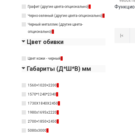
Функцион
Графит (другие цвета-опционально)
1
Черно-зеленый (другие цвета-опционально)
3
Черный металлик (другие цвета-
опционально)
3
|<
Цвет обивки
Цвет кожи - черный
3
Габариты (Д*Ш*В) мм
1560×1020×2200
1
1570*1240*2340
1
1730Х1840Х2450
1
1980х1695x2220
1
2700×1850×2450
1
5080х3000
1