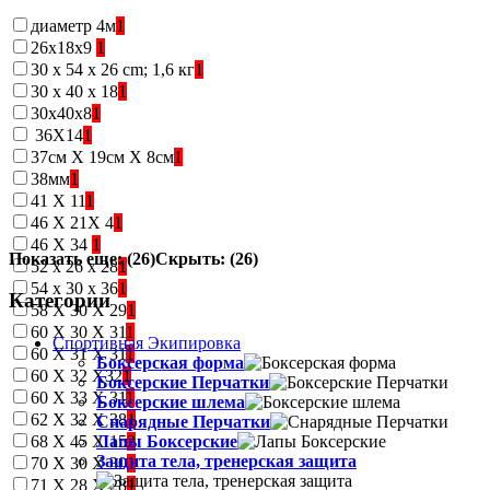
диаметр 4м
1
26x18x9
1
30 x 54 x 26 cm; 1,6 кг
1
30 х 40 х 18
1
30х40х8
1
36X14
1
37см Х 19см Х 8см
1
38мм
1
41 Х 11
1
46 Х 21Х 4
1
46 Х 34
1
Показать еще: (26)
Скрыть: (26)
52 х 26 x 28
1
54 х 30 x 36
1
Категории
58 Х 30 Х 29
1
60 Х 30 Х 31
1
Спортивная Экипировка
60 Х 31 Х 31
1
Боксерская форма
60 Х 32 Х32
1
Боксерские Перчатки
60 Х 33 Х 31
1
Боксерские шлема
62 Х 32 Х 38
1
Снарядные Перчатки
68 Х 45 Х 15
2
Лапы Боксерские
Защита тела, тренерская защита
70 Х 30 Х 30
1
71 Х 28 Х 28
1