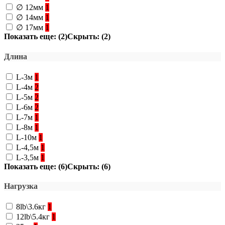
∅ 12мм
1
∅ 14мм
1
∅ 17мм
1
Показать еще: (2)
Скрыть: (2)
Длина
L-3м
1
L-4м
2
L-5м
2
L-6м
2
L-7м
1
L-8м
1
L-10м
1
L-4,5м
1
L-3,5м
1
Показать еще: (6)
Скрыть: (6)
Нагрузка
8lb\3.6кг
1
12lb\5.4кг
1