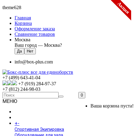
Акция
Акция
Акция
Акция
Акция
Акция
Акция
Акция
theme628
Главная
Корзина
Оформление заказа
Сравнение товаров
Москва
Ваш город —
Москва
?
info@box-plus.com
+7 (499) 643-41-04
+7 (919) 284-97-37
+7 (812) 244-98-03
0
МЕНЮ
Ваша корзина пуста!
ГЛАВНАЯ
+
-
КАТАЛОГ
Спортивная Экипировка
Оборудование для зала