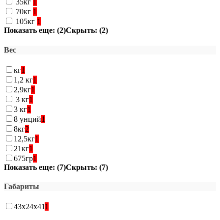
35кг
1
70кг
1
105кг
1
Показать еще: (2)
Скрыть: (2)
Вес
кг
1
1,2 кг
1
2,9кг
1
3 кг
1
3 кг
1
8 унций
1
8кг
2
12,5кг
1
21кг
1
675гр
1
Показать еще: (7)
Скрыть: (7)
Габариты
43х24х41
1