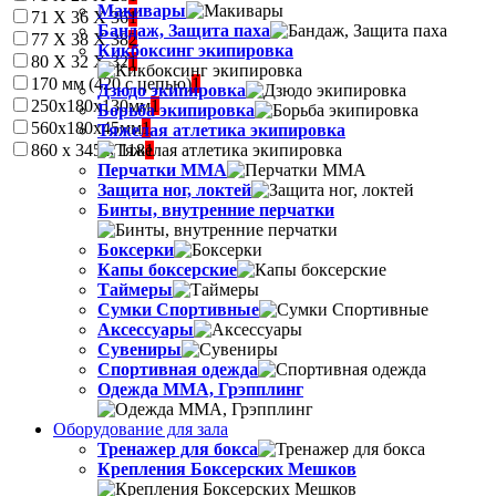
Макивары
71 Х 36 Х 36
1
Бандаж, Защита паха
77 Х 38 Х 38
2
Кикбоксинг экипировка
80 Х 32 Х 32
1
170 мм (420 с цепью)
1
Дзюдо экипировка
250х180х130мм
1
Борьба экипировка
560х180х45мм
1
Тяжелая атлетика экипировка
860 x 345 x 118
1
Перчатки MMA
Защита ног, локтей
Бинты, внутренние перчатки
Боксерки
Капы боксерские
Таймеры
Сумки Спортивные
Аксессуары
Сувениры
Спортивная одежда
Одежда ММА, Грэпплинг
Оборудование для зала
Тренажер для бокса
Крепления Боксерских Мешков