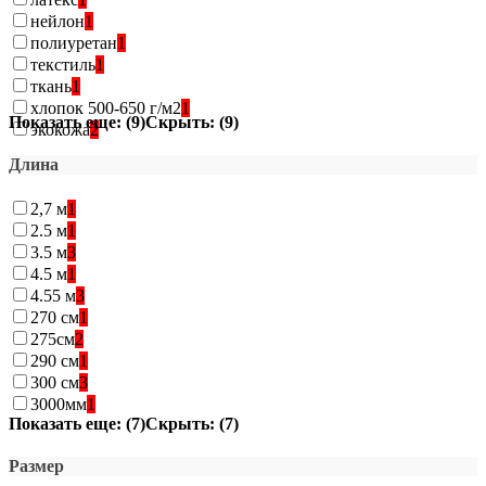
нейлон
1
полиуретан
1
текстиль
1
ткань
1
хлопок 500-650 г/м2
1
Показать еще: (9)
Скрыть: (9)
экокожа
2
Длина
2,7 м
1
2.5 м
1
3.5 м
3
4.5 м
1
4.55 м
3
270 см
1
275см
2
290 см
1
300 см
3
3000мм
1
Показать еще: (7)
Скрыть: (7)
Размер