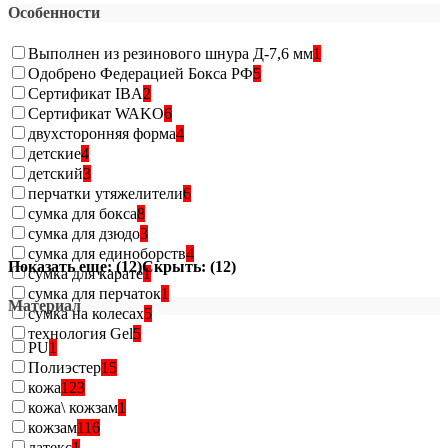
Особенности
Выполнен из резинового шнура Д-7,6 мм
1
Одобрено Федерацией Бокса РФ
5
Сертификат IBA
2
Сертификат WAKO
6
двухсторонняя форма
4
детские
4
детский
3
перчатки утяжелители
6
сумка для бокса
8
сумка для дзюдо
3
сумка для единоборств
4
Показать еще: (12)
Скрыть: (12)
сумка для карате
1
сумка для перчаток
1
Материал
сумка на колесах
5
технология Gel
5
PU
1
Полиэстер
15
кожа
123
кожа\ кожзам
1
кожзам
116
латекс
1