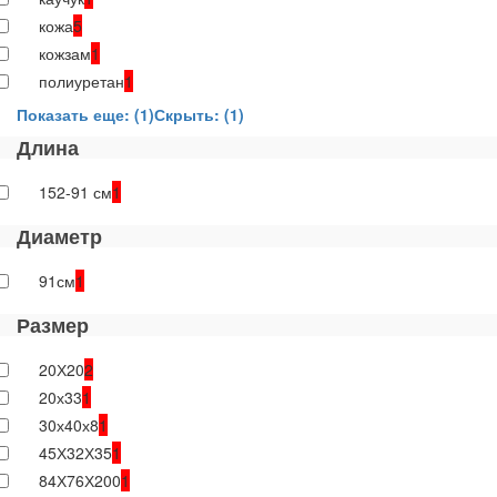
кожа
5
кожзам
1
полиуретан
1
Показать еще: (1)
Скрыть: (1)
Длина
152-91 см
1
Диаметр
91см
1
Размер
20Х20
2
20х33
1
30х40х8
1
45Х32Х35
1
84Х76Х200
1