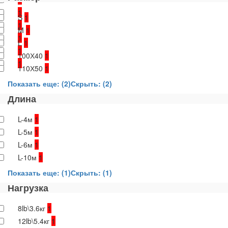
1
S
1
1
M
1
1
L
1
1
100Х40
1
1
110Х50
1
Показать еще: (2)
Скрыть: (2)
Длина
L-4м
1
L-5м
1
L-6м
1
L-10м
1
Показать еще: (1)
Скрыть: (1)
Нагрузка
8lb\3.6кг
1
12lb\5.4кг
1