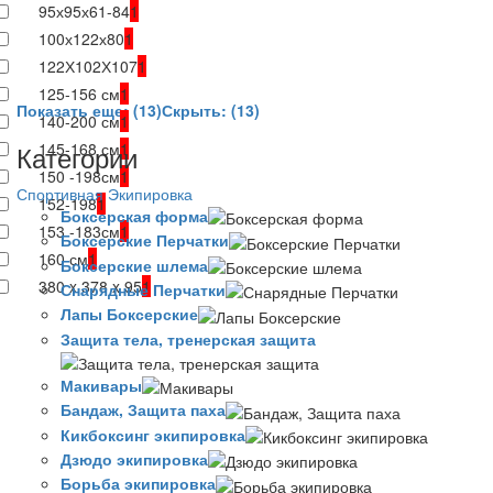
95х95х61-84
1
100х122х80
1
122Х102Х107
1
125-156 см
1
Показать еще: (13)
Скрыть: (13)
140-200 см
1
Категории
145-168 см
1
150 -198см
1
Спортивная Экипировка
152-198
1
Боксерская форма
153 -183см
1
Боксерские Перчатки
160 см
1
Боксерские шлема
380 x 378 x 95
1
Снарядные Перчатки
Лапы Боксерские
Защита тела, тренерская защита
Макивары
Бандаж, Защита паха
Кикбоксинг экипировка
Дзюдо экипировка
Борьба экипировка