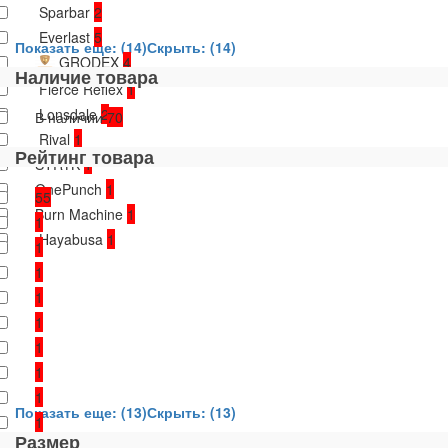
Sparbar
2
Everlast
5
Показать еще: (14)
Скрыть: (14)
GRODEX
4
Наличие товара
Fierce Reflex
1
Lonsdale
2
В наличии
70
Rival
1
Рейтинг товара
STRYK
1
OnePunch
1
55
Burn Machine
1
1
Hayabusa
1
1
1
1
1
1
1
1
Показать еще: (13)
Скрыть: (13)
1
Размер
1