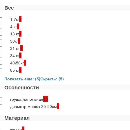
Вес
1,7кг
1
4 кг
1
13 кг
1
30кг
1
31 кг
1
34 кг
1
40\50кг
1
85 кг
1
Показать еще: (5)
Скрыть: (5)
Особенности
груша напольная
13
диаметр мешка 35-50см
1
Материал
каучук
1