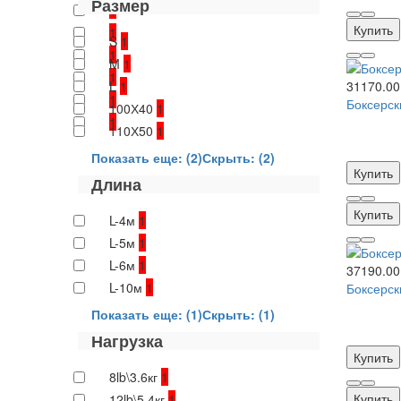
Размер
1
Купить
1
S
1
1
M
1
1
L
1
31170.00
1
Боксерск
100Х40
1
1
110Х50
1
Показать еще: (2)
Скрыть: (2)
Купить
Длина
Купить
L-4м
1
L-5м
1
L-6м
1
37190.00
L-10м
1
Боксерск
Показать еще: (1)
Скрыть: (1)
Нагрузка
Купить
8lb\3.6кг
1
Купить
12lb\5.4кг
1