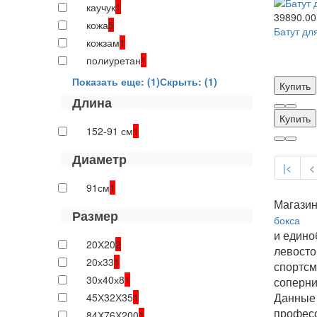
каучук
1
39890.00
кожа
5
Батут дл
кожзам
1
полиуретан
1
Показать еще: (1)
Скрыть: (1)
Купить
Длина
Купить
152-91 см
1
Диаметр
|<
<
91см
1
Магазин
Размер
бокса
и едино
20Х20
2
левосто
20х33
1
спортсм
30х40х8
1
соперни
Данные 
45Х32Х35
1
професс
84Х76Х200
1