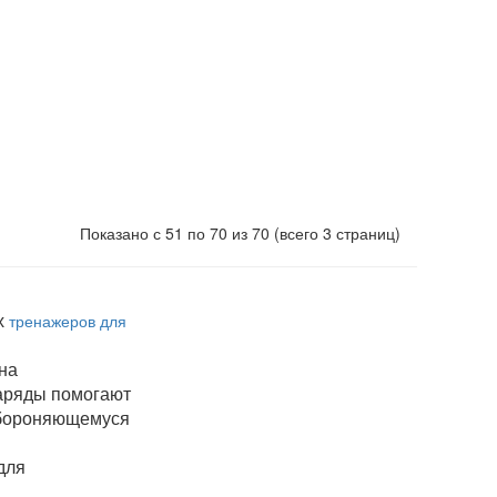
Показано с 51 по 70 из 70 (всего 3 страниц)
х
тренажеров для
на
наряды помогают
 обороняющемуся
для