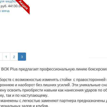
Акция
 руб.
44130.00 руб.
я мяча
1
2
3
 BOX Plus предлагает профессиональную линию боксерски
борств с возможностью изменять стойки с правосторонней 
роннюю и наоборот без лишних усилий. Эти уникальные с
ену освоить приобрести навыки как нанесения ударов по
ку, так и по наступающему.
манекены с легкостью заменяют партнера предназначены 
иональных залов и клубов.