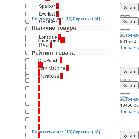
Sparbar
2
Купить
Everlast
5
Показать еще: (14)
Скрыть: (14)
GRODEX
4
Купить
Наличие товара
Fierce Reflex
1
Lonsdale
2
В наличии
70
9815.00 
Rival
1
Тренажер
Рейтинг товара
STRYK
1
OnePunch
1
55
Burn Machine
1
Купить
1
Hayabusa
1
1
Купить
1
1
1
13450.00
Тренажер
1
1
1
Показать еще: (13)
Скрыть: (13)
1
Купить