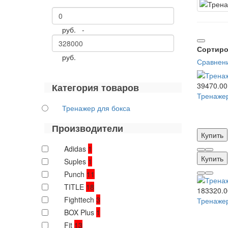
руб. -
Сортиро
руб.
Сравнени
39470.00
Категория товаров
Тренажер
Тренажер для бокса
Производители
Купить
Adidas
1
Купить
Suples
1
Punch
11
TITLE
18
183320.0
Fighttech
3
Тренажер
BOX Plus
1
Fit
13