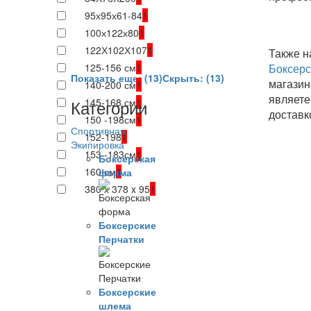
95х95х61-84
1
100х122х80
1
122Х102Х107
1
Также н
125-156 см
1
Боксерс
Показать еще: (13)
Скрыть: (13)
магазин
140-200 см
1
являете
Категории
145-168 см
1
доставк
150 -198см
1
Спортивная
152-198
1
Экипировка
153 -183см
1
Боксерская
160 см
1
форма
380 x 378 x 95
1
Боксерские
Перчатки
Боксерские
шлема