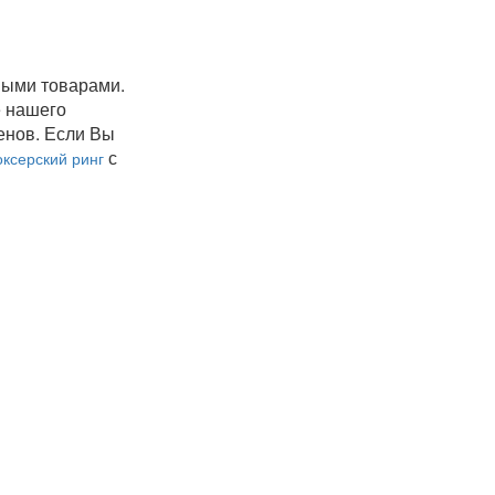
ными товарами.
е нашего
енов. Если Вы
с
оксерский ринг