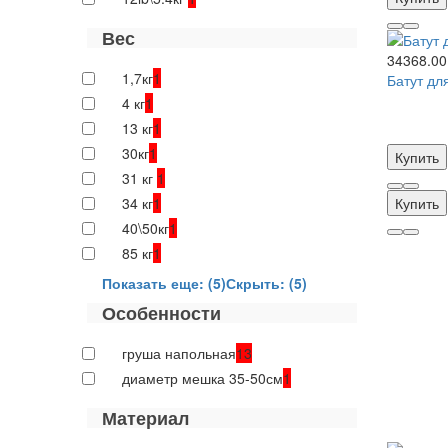
Вес
34368.00
1,7кг
1
Батут дл
4 кг
1
13 кг
1
30кг
1
Купить
31 кг
1
34 кг
1
Купить
40\50кг
1
85 кг
1
Показать еще: (5)
Скрыть: (5)
Особенности
груша напольная
13
диаметр мешка 35-50см
1
Материал