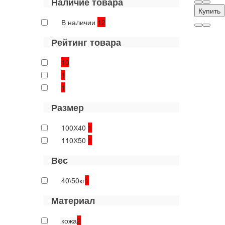
Наличие товара
Купить
В наличии
12
Рейтинг товара
10
1
1
Размер
100Х40
1
110Х50
1
Вес
40\50кг
1
Материал
кожа
2