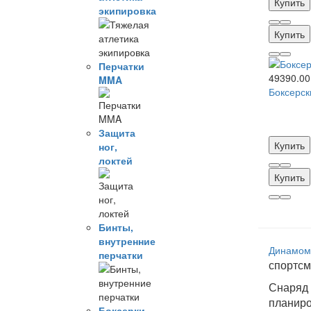
Купить
экипировка
Купить
Перчатки
49390.00
MMA
Боксерск
Защита
Купить
ног,
локтей
Купить
Бинты,
внутренние
Динамом
перчатки
спортсм
Снаряд 
планиро
Боксерки