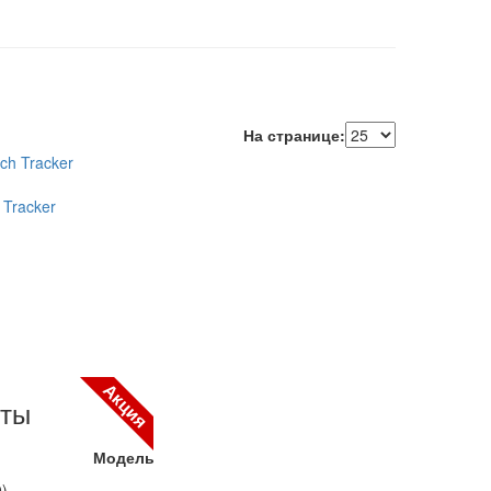
На странице:
 Tracker
Акция
нты
Модель
0)