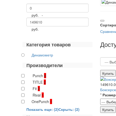
руб. -
Сортиро
руб.
Сравнени
Дост
Категория товаров
Динамометр
Производители
Купить
Punch
6
TITLE
2
149610.0
Fit
2
Боксерс
*
Размер
Rival
1
OnePunch
1
Показать еще: (2)
Скрыть: (2)
Купить