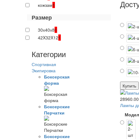
Дост
кожзам
1
Размер
30х40х8
1
42X32X12
1
Категории
Спортивная
Экипировка
Боксерская
форма
Купить
28960.00
Лампы дл
Боксерские
Перчатки
Моде
Боксерские