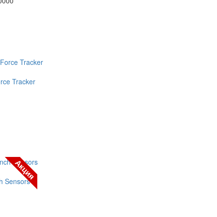
rce Tracker
Акция
h Sensors